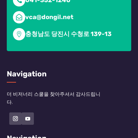
041-352-1240

vca@dongil.net

충청남도 당진시 수청로 139-13

Navigation
더 비저너리 스쿨을 찾아주셔서 감사드립니
다.